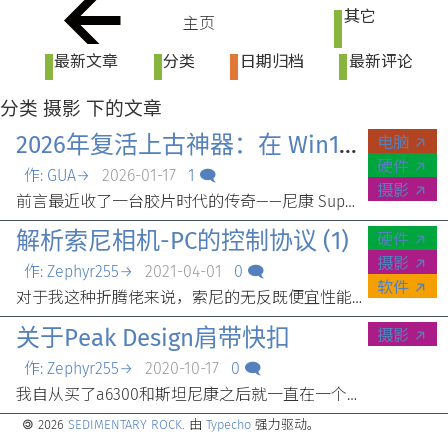
其它
主页
最新文章
分类
日期归档
最新评论
分类 摄影 下的文章
2026年复活上古神器：在 Win11 下完美驱动 Nikon LS-8000 ED 扫描仪
电脑 ↗
硬件 ↗
作: GUA→
2026-01-17
1 🗨
摄影 ↗
前言最近收了一台胶片时代的传奇——尼康 Super Coolscan 8000 ED 底片扫描仪。机器是好机器，但要在 2026 年的 Windows 11 系统上让它跑起来，简直就是一场噩梦。尼康官方驱动早就停更在 Vista 时代，直接插上电脑只会显示“未知设备”。经过一下午的折腾，从找驱动、改签名、修蓝屏到解决软件假死，终于完美搞定。为了防止以后重装系统忘操作，也为了方便摄友，特此记录全过程。准备工作在开始之前，请确保你已经准备好以下硬件和文件：硬件：Nikon LS-8000 ED 扫描仪本体。一张台式机用的 IEEE 1394 (Firewire) 采集卡（Win11 通常能自动识别卡，重点是识别扫描仪）。连接线。软件下载（必需）：我们需要两个核心文件：尼康原厂软件 和 国外大神修改版驱动。下载地址：Lincoln ScanNikon Scan 4.0.3 (Vista 版)修改版 64位 驱动文件 (Scanners.inf)第一步：安装软件与禁用签名（最关键！）Win11 为了安全，默认禁止安装没有数字签名的老驱动。如果不做这一步，设备管理器会报错（代码 52），或者直接拒绝安装。安装 Nikon Scan：运行下载好的 ns403en_vista.exe，一路 Next 安装。安装完不要重启，也不要打开软件。禁用驱动强制签名：点击 Win11 开始菜单 -> 电源。按住键盘上的 Shift 键不放，鼠标点击 “重启”。电脑重启后进入蓝色菜单，依次选择：疑难解答 -> 高级选项 -> 启动设置 -> 重启。再次重启后屏幕列出选项，按键盘上的 7 或 F7 （禁用驱动程序强制签名）。第二步：手动强制安装驱动开机后，进入最核心的“移花接木”环节：打开 设备管理器（右键“此电脑”-> 管理 -> 设备管理器）。在“其他设备”里找到带黄色感叹号的 Nikon LS-8000 ED。右键点击它 -> 更新驱动程序。选择 “浏览我的电脑以查找驱动程序”。选择 “让我从计算机上的可用驱动程序列表中选取”。直接点击右下角的 “从磁盘安装 (Have Disk...)”。点击“浏览”，找到你刚才解压的 Lincoln Scan 驱动文件夹，选中里面的 scanners.inf 文件。点击确定后，列表会出现型号，选中 Nikon SUPER COOLSCAN 8000 ED。点下一步。高能预警：Windows 会弹红窗警告驱动未签名，必须点击 “始终安装此驱动程序软件”。此时，设备管理器里的感叹号应该消失了，扫描仪被正常识别。第三步：打补丁与防假死设置很多人到了上一步以为成功了，结果一打开软件就报错或者扫描时卡死（未响应）。还需要做最后两步调整。DLL 文件补丁：在刚才解压的驱动文件夹里，找到 NKScnUSD.dll，右键复制。去 Nikon Scan 的安装目录（通常在 C:\Program Files (x86)\Nikon\Nikon Scan 4.0）。粘贴并替换原有的同名文件。设置兼容性（解决“未响应”的关键）：在桌面 Nikon Scan 4 图标上右键 -> 属性。切换到 兼容性 选项卡。勾选 “以兼容模式运行这个程序” -> 选择 Windows Vista。勾选 “以管理员身份运行此程序”。点击确定。第四步：后续维护（关于重启失效的问题）因为我们是通过 F7 临时禁用签名安装的驱动，正常重启电脑后，Windows 安全机制恢复，设备管理器可能会再次报错 “代码 52”。解决方案有二：方案 A（推荐，不折腾）：每次要用扫描仪之前，重复一下“按住 Shift 重启 -> 按 F7”的操作。不用扫描仪时正常开机即可，安全无风险。方案 B（一劳永逸）：开启系统的测试模式。管理员身份运行 CMD。输入命令：bcdedit /set testsigning on。重启电脑，桌面右下角会有水印，但驱动可以一直用。（注：如果 BIOS 开了 Secure Boot，此命令会失败，需要先去 BIOS 关掉安全启动）。结语看到 Nikon Scan 那个复古的界面亮起，听到扫描仪“滋滋滋”进片自检的声音，一切折腾都值了！8000 ED 的色彩和细节在今天依然非常能打。希望这篇教程能帮到同样在 Win11 下挣扎的胶片玩家。如果你在操作中遇到问题，欢迎留言交流！(本文基于 2026 年 1 月的 Windows 11 环境实测)
解析索尼相机-PC的控制协议 (1)
硬件 ↗
摄影 ↗
作: Zephyr255→
2021-04-01
0 🗨
软件 ↗
对于我这种折腾佬来说，索尼的无反既便宜性能也不错，是一个作后背的极佳选择。然而，那些便宜大碗的机型的控制都非常糟心。例如NEX-5，只有一个拨轮，拿来作为项目的核心实在是不太够用。好在索尼为这些相机都做了一个PC控制软件，可以从电脑上控制参数，从而让我能享受较好的控制。为了给之后的项目铺路，今天我就来试着解析一下这个控制协议。首先先用软件监控接着相机的USB口的流量，这里我用了HHD的USB Analyzer。接上相机，控制其它参数不变，调整一个参数，捕捉流量信息。从B门开始逐渐调高速度直到1/4000s。然后关闭监控，回放记录：人肉解析数据流其实非常简单可以看见每个分包的数据都基本相同，只有一个数字不同，那这就是控制快门速度的参数了：25表示B门，26表示30s，27表示25s，以此类推可以找到所有快门速度对应的控制数值。对于ISO和光圈等参数同理，也可以分析出来。第一步解析到此结束，对于协议一开始相机和电脑握手的步骤就在下一篇文章再继续研究吧( ﾟ∀ﾟ)
关于Peak Design肩带快扣
摄影 ↗
作: Zephyr255→
2020-10-17
0 🗨
我自从买了a6300和斯坦尼康之后就一直在一个循环中挣扎：拍视频->上斯坦尼康->把肩带拆下来拍照片->手持怕摔->把肩带再装回去每天重复至少三次...这也是没有办法的事情嘛，谁叫我买了这台机器同时做摄影和摄像用途呢...然后我发现了这样一个好东西：Peak Design的肩带快扣!这玩意是这样子的：看起来超棒的一个设计...只可惜对我来说太贵了，148RMB一对虽说这样子的东西也有天朝仿制品，但是看评价似乎质量堪忧的样子然后我在翻着购物网站的时候它给我推了一个用登山扣的电脑包肩带想了一下之后...我明白了！这两个东西不是一样子的嘛...遂去附近的百货市场买了一对登山扣，装上去拆下来试试...拆装都超快的，甚至比PD店里面演示的还快而且这玩意还是全金属的！虽然是超薄的一层铝最重要的是这玩意的价格仅仅是Peak Design那玩意的0.054倍(^^所以说PD的快扣为什么那么受欢迎呢...大概就是因为它优雅一点罢看来我得更仔细地想一想怎么把我自己整的设计也弄优雅点了
🄯 2026
SEDIMENTARY ROCK
. 由
Typecho
强力驱动。